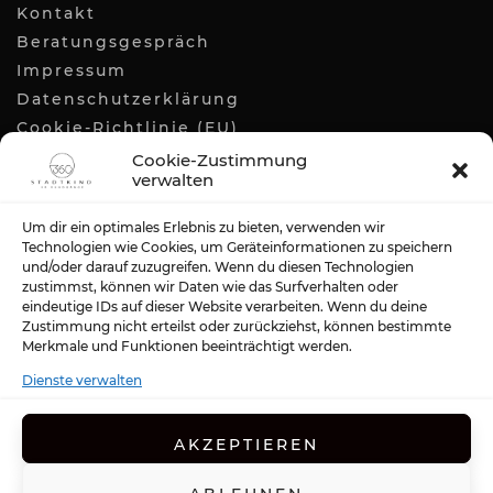
Kontakt
Beratungsgespräch
Impressum
Datenschutzerklärung
Cookie-Richtlinie (EU)
Cookie-Zustimmung
verwalten
KONTAKT
Um dir ein optimales Erlebnis zu bieten, verwenden wir
T
:
0162 / 980 08 12
Technologien wie Cookies, um Geräteinformationen zu speichern
und/oder darauf zuzugreifen. Wenn du diesen Technologien
E
:
info@stadtkind360.de
zustimmst, können wir Daten wie das Surfverhalten oder
eindeutige IDs auf dieser Website verarbeiten. Wenn du deine
Zustimmung nicht erteilst oder zurückziehst, können bestimmte
STADTKIND360 GBR
Merkmale und Funktionen beeinträchtigt werden.
Dienste verwalten
Kronenstraße 14
01129 Dresden
Germany
AKZEPTIEREN