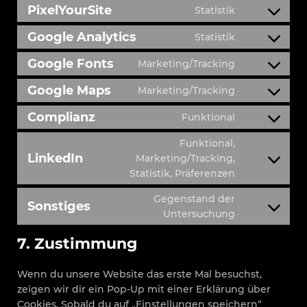
PixelYourSite
Statistik
Google Analytics
Statistik
Google Fonts
Marketing/Tracking
Google Maps
Marketing/Tracking
Complianz
Funktional
Funktional,
LinkedIn
Marketing/Tracking,
Statistik, Präferenzen
Gegenstand der
Sonstiges
Untersuchung
7. Zustimmung
Wenn du unsere Website das erste Mal besuchst,
zeigen wir dir ein Pop-Up mit einer Erklärung über
Cookies. Sobald du auf „Einstellungen speichern“